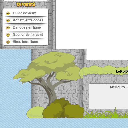
Guide de Jeux
Achat vente codes
Banques en ligne
Gagner de l'argent
Sites hors ligne
LeRoiD
Meilleurs 