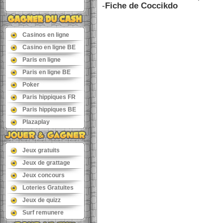
-
Fiche de Coccikdo
Casinos en ligne
Casino en ligne BE
Paris en ligne
Paris en ligne BE
Poker
Paris hippiques FR
Paris hippiques BE
Plazaplay
Jeux gratuits
Jeux de grattage
Jeux concours
Loteries Gratuites
Jeux de quizz
Surf remunere