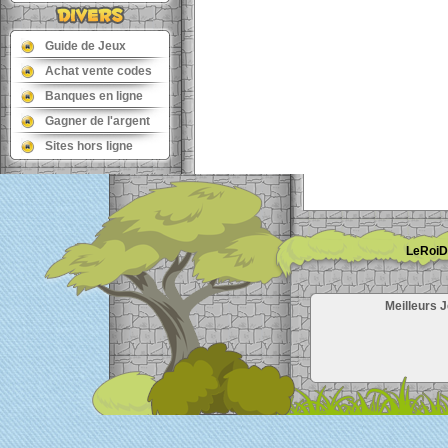
Guide de Jeux
Achat vente codes
Banques en ligne
Gagner de l'argent
Sites hors ligne
LeRoiD
Meilleurs 