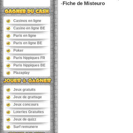
-
Fiche de Misteuro
Casinos en ligne
Casino en ligne BE
Paris en ligne
Paris en ligne BE
Poker
Paris hippiques FR
Paris hippiques BE
Plazaplay
Jeux gratuits
Jeux de grattage
Jeux concours
Loteries Gratuites
Jeux de quizz
Surf remunere