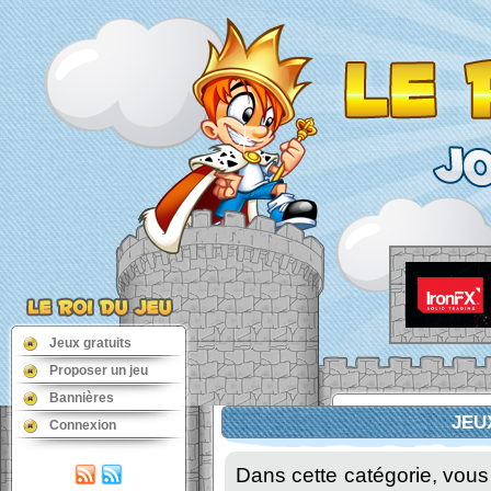
Jeux gratuits
Proposer un jeu
Bannières
JEU
Connexion
Dans cette catégorie, vous 