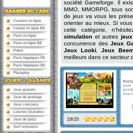
société Gameforge. Il exi
MMO, MMORPG, tous sont d
de jeux va vous les prés
Casinos en ligne
orienter au mieux. Si vou
Casino en ligne BE
cette catégorie, n'hés
simulation
et autres
jeux
Paris en ligne
concurrence des
Jeux G
Paris en ligne BE
Jeux Looki
,
Jeux Bee
Poker
meilleurs dans ce secteur
Paris hippiques FR
Paris hippiques BE
Plazaplay
Nosta
joue
Jeux gratuits
qu'in
vous i
Jeux de grattage
Jeux concours
Loteries Gratuites
19
/
20
Jeux de quizz
Surf remunere
1
avis.