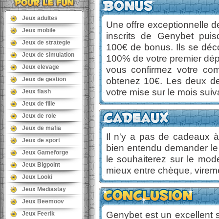
Jeux adultes
Une offre exceptionnelle 
Jeux mobile
inscrits de Genybet pui
Jeux de strategie
100€ de bonus. Ils se déc
Jeux de simulation
100% de votre premier dép
Jeux elevage
vous confirmez votre co
obtenez 10€. Les deux d
Jeux de gestion
votre mise sur le mois suiv
Jeux flash
Jeux de fille
Jeux de role
Jeux de mafia
Il n'y a pas de cadeaux 
Jeux de sport
bien entendu demander le
Jeux Gameforge
le souhaiterez sur le mod
Jeux Bigpoint
mieux entre chèque, viremen
Jeux Looki
Jeux Mediastay
Jeux Beemoov
Genybet est un excellent s
Jeux Feerik