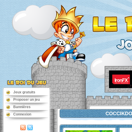
Jeux gratuits
Proposer un jeu
Bannières
COCCIKDO 
Connexion