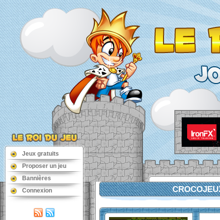
Jeux gratuits
Proposer un jeu
Bannières
CROCOJEUX
Connexion