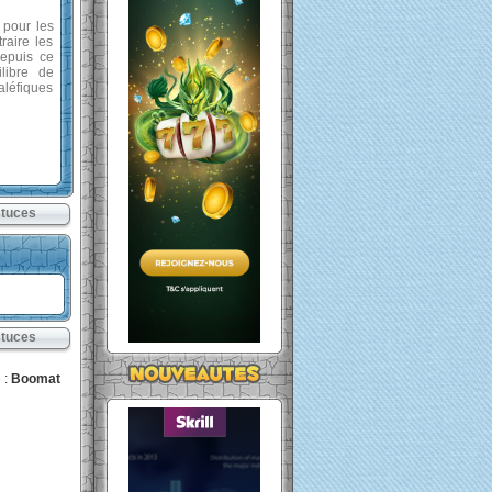
 pour les
raire les
Depuis ce
libre de
aléfiques
tuces
tuces
 :
Boomat