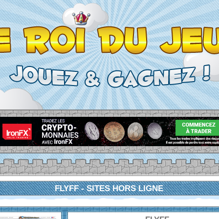
FLYFF - SITES HORS LIGNE