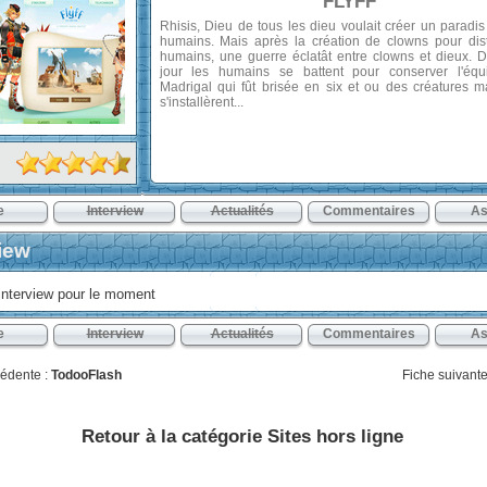
FLYFF
Rhisis, Dieu de tous les dieu voulait créer un paradis
humains. Mais après la création de clowns pour dist
humains, une guerre éclatât entre clowns et dieux. 
jour les humains se battent pour conserver l'équi
Madrigal qui fût brisée en six et ou des créatures m
s'installèrent...
e
Interview
Actualités
Commentaires
As
iew
nterview pour le moment
e
Interview
Actualités
Commentaires
As
cédente :
TodooFlash
Fiche suivante
Retour à la catégorie Sites hors ligne