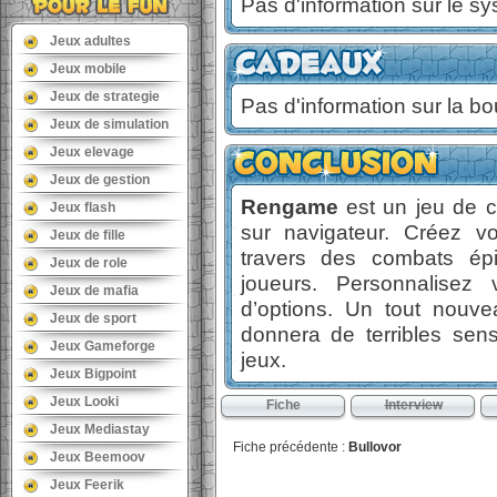
Pas d'information sur le s
Jeux adultes
Jeux mobile
Jeux de strategie
Pas d'information sur la bo
Jeux de simulation
Jeux elevage
Jeux de gestion
Rengame
est un jeu de ca
Jeux flash
sur navigateur. Créez v
Jeux de fille
travers des combats épi
Jeux de role
joueurs. Personnalisez
Jeux de mafia
d’options. Un tout nouve
Jeux de sport
donnera de terribles se
Jeux Gameforge
jeux.
Jeux Bigpoint
Jeux Looki
Fiche
Interview
Jeux Mediastay
Fiche précédente :
Bullovor
Jeux Beemoov
Jeux Feerik