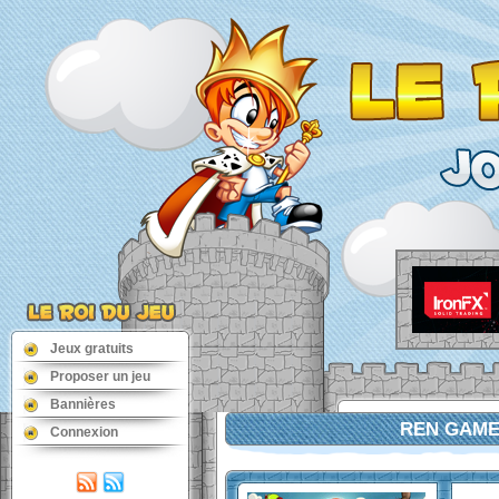
Jeux gratuits
Proposer un jeu
Bannières
REN GAME 
Connexion