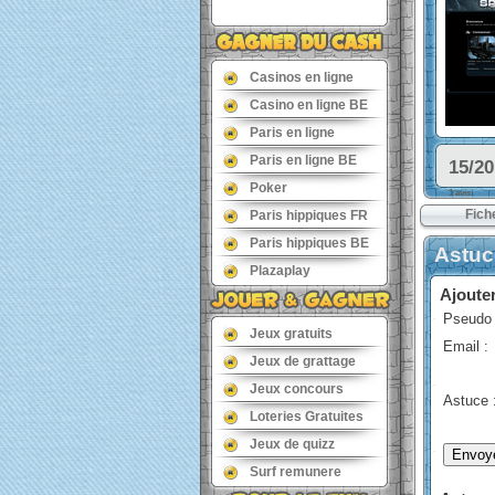
Casinos en ligne
Casino en ligne BE
Paris en ligne
Paris en ligne BE
15
/
20
Poker
1
avis.
Fich
Paris hippiques FR
Paris hippiques BE
Astuc
Plazaplay
Ajoute
Pseudo 
Jeux gratuits
Email :
Jeux de grattage
Jeux concours
Astuce 
Loteries Gratuites
Jeux de quizz
Surf remunere