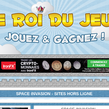
SPACE INVASION - SITES HORS LIGNE