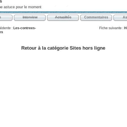
s
e astuce pour le moment
e
Interview
Actualités
Commentaires
As
cédente :
Les-contrees-
Fiche suivante :
H
es
Retour à la catégorie Sites hors ligne