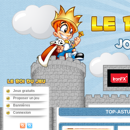
Jeux gratuits
Proposer un jeu
Bannières
TOP-ASTU
Connexion