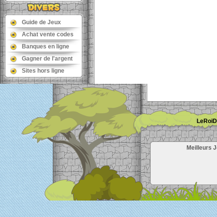
Guide de Jeux
Achat vente codes
Banques en ligne
Gagner de l'argent
Sites hors ligne
LeRoiD
Meilleurs 