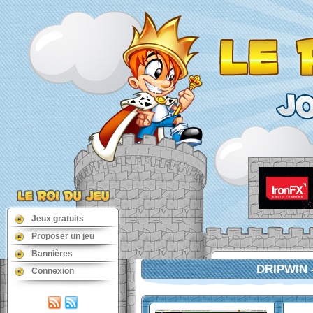
Jeux gratuits
Proposer un jeu
Bannières
DRIPWIN 
Connexion