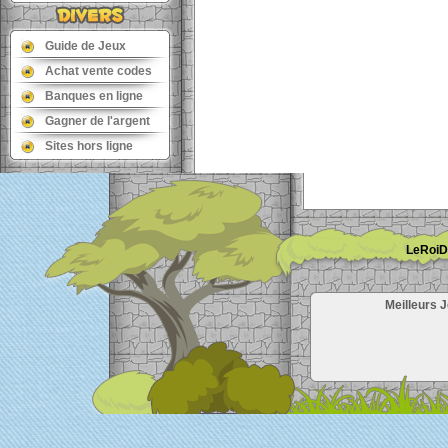
Guide de Jeux
Achat vente codes
Banques en ligne
Gagner de l'argent
Sites hors ligne
LeRoiD
Meilleurs 